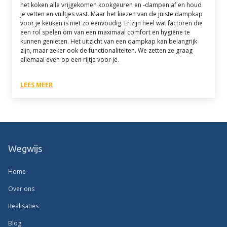
het koken alle vrijgekomen kookgeuren en -dampen af en houd
je vetten en vuiltjes vast. Maar het kiezen van de juiste dampkap
voor je keuken is niet zo eenvoudig. Er zijn heel wat factoren die
een rol spelen om van een maximaal comfort en hygiëne te
kunnen genieten. Het uitzicht van een dampkap kan belangrijk
zijn, maar zeker ook de functionaliteiten. We zetten ze graag
allemaal even op een rijtje voor je.
LEES MEER
Wegwijs
Home
Over ons
Realisaties
Blog