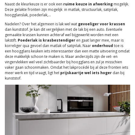
Naast de kleurkeuze is er ook een
ruime keuze in afwerking
mogelijk.
Deze gelakte fronten zijn mogelijk in matlak, structuurlak, satijnlak,
hoogglanslak, poederlak,...
Nadelen? Over het algemeen is lak wel wat
gevoeliger voor krassen
dan kunststof. Je kan dit vergelijken met de lak bij een auto. Eventuele
gemaakte krassen kunnen achteraf wel bijgewerkt worden met een
lakstift.
Poederlak is krasbestendiger
en gaat langer mee, maar is
korreliger qua gevoel dan matlak of satijnlak. Naar
onderhoud
toe is
een hoogglans keuken iets interessanter dan een matte uitvoering omdat
deze makkelijk schoon te maken is. Maar anderzijds zijn de vet- en
vingervlekken wel veel zichtbaarder bij hoogglans en zul je misschien
vaker gaan schoonmaken. Omdat het lakprocédé bij al deze fronten iets
meer werk en tijd vraagt, ligt het
prijskaartje wel iets hoger
dan bij
kunststof.